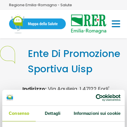
Regione Emilia-Romagna - Salute
Ente Di Promozione
Sportiva Uisp
Indirizzo:
Via Aquileia, 1 47122 Forli'
Referente:
forlicesena@uisp.it
Consenso
Dettagli
Informazioni sui cookie
Contatti:
Tel: 0543/370705