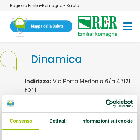
Regione Emilia-Romagna - Salute
Dinamica
Indirizzo:
Via Porta Merlonia 6/a 47121
Forlì
Referente:
info@dinamicacentro.it
Consenso
Dettagli
Informazioni sui cookie
Contatti:
Tel.0543 35842