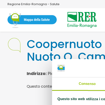
Regione Emilia-Romagna - Salute
Coopernuoto 
Nuoto O. Cam
Indirizzo:
Piazzale delle Piscine 4 410
Consenso
Questo contenuto si trova in
Palestre che
Questo sito web utilizza i c