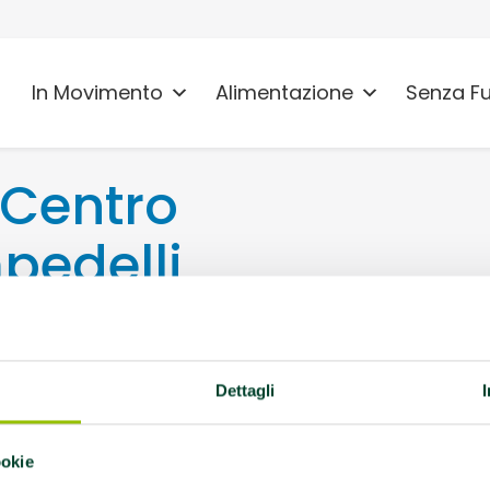
In Movimento
Alimentazione
Senza F
Centro
pedelli
12 Carpi (MO)
Dettagli
 promuovono la salute
ookie