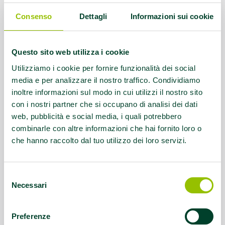
EFA Diabete tipo 2 ed EFA sindrome
metabolica, EFA Trapianti
Consenso
Dettagli
Informazioni sui cookie
Referente:
info@coliseumcenter.it
Questo sito web utilizza i cookie
Contatti:
Telefono: 059/374364
Utilizziamo i cookie per fornire funzionalità dei social
media e per analizzare il nostro traffico. Condividiamo
inoltre informazioni sul modo in cui utilizzi il nostro sito
Questo contenuto si trova in
Palestre che
con i nostri partner che si occupano di analisi dei dati
promuovono la salute
web, pubblicità e social media, i quali potrebbero
combinarle con altre informazioni che hai fornito loro o
che hanno raccolto dal tuo utilizzo dei loro servizi.
Selezione
Necessari
del
consenso
Preferenze