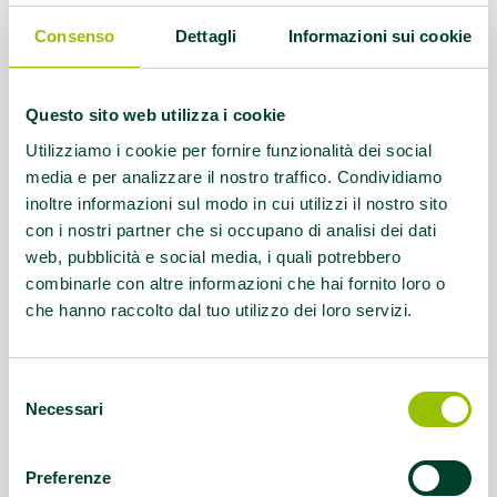
EFA Diabete tipo 2 ed EFA sindrome
metabolica, EFA Trapianti
Consenso
Dettagli
Informazioni sui cookie
Referente:
info@clubgiardino.it
Questo sito web utilizza i cookie
Contatti:
Tel.059 680283
Utilizziamo i cookie per fornire funzionalità dei social
media e per analizzare il nostro traffico. Condividiamo
inoltre informazioni sul modo in cui utilizzi il nostro sito
Questo contenuto si trova in
Palestre che
con i nostri partner che si occupano di analisi dei dati
promuovono la salute
web, pubblicità e social media, i quali potrebbero
combinarle con altre informazioni che hai fornito loro o
che hanno raccolto dal tuo utilizzo dei loro servizi.
Selezione
Necessari
del
consenso
Preferenze