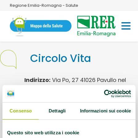
Regione Emilia-Romagna - Salute
Circolo Vita
Indirizzo:
Via Po, 27 41026 Pavullo nel
Frignano
Contatti:
Tel.0536 324440
Consenso
Dettagli
Informazioni sui cookie
Questo contenuto si trova in
Palestre che
promuovono la salute
Questo sito web utilizza i cookie