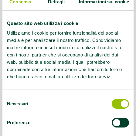
Consenso
Dettagli
Informazioni sui cookie
Referente:
info@calypsolifeclub.it
Questo sito web utilizza i cookie
Contatti:
tel 0522240157
Utilizziamo i cookie per fornire funzionalità dei social
media e per analizzare il nostro traffico. Condividiamo
Questo contenuto si trova in
Palestre che
inoltre informazioni sul modo in cui utilizzi il nostro sito
promuovono la salute
con i nostri partner che si occupano di analisi dei dati
web, pubblicità e social media, i quali potrebbero
combinarle con altre informazioni che hai fornito loro o
che hanno raccolto dal tuo utilizzo dei loro servizi.
Selezione
Necessari
del
consenso
Preferenze