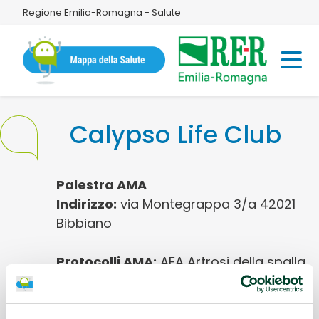
Regione Emilia-Romagna - Salute
Calypso Life Club
Palestra AMA
Indirizzo:
via Montegrappa 3/a 42021
Bibbiano
Protocolli AMA:
AFA Artrosi della spalla,
AFA Coxoartrosi, AFA Gonartrosi, AFA
Lombalgia cronica, AFA Parkinson