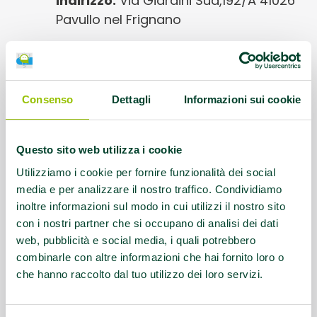
Indirizzo:
Via Giardini Sud,192/A 41026
Pavullo nel Frignano
Protocolli AMA:
AFA Artroprotesi anca,
AFA Fibromialgia primaria, AFA
Lombalgia cronica, AFA Parkinson, EFA
Consenso
Dettagli
Informazioni sui cookie
Cardiopatie / Malattie cardiovascolari,
EFA Diabete tipo 2 ed EFA sindrome
Questo sito web utilizza i cookie
metabolica, EFA Trapianti
Utilizziamo i cookie per fornire funzionalità dei social
Referente:
serri.barbara@hotmail.it;
media e per analizzare il nostro traffico. Condividiamo
inoltre informazioni sul modo in cui utilizzi il nostro sito
pilates.pavullo@gmail.com;
con i nostri partner che si occupano di analisi dei dati
web, pubblicità e social media, i quali potrebbero
Contatti:
334-3216843
combinarle con altre informazioni che hai fornito loro o
che hanno raccolto dal tuo utilizzo dei loro servizi.
Questo contenuto si trova in
Palestre che
promuovono la salute