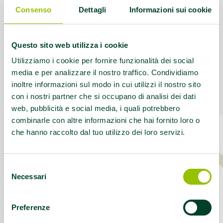
Orari corsi:
AFA lombalgia mar e giov 11-
Consenso
Dettagli
Informazioni sui cookie
12
Contatti:
Tel 0541772917 - 3664462853
Questo sito web utilizza i cookie
info@uisprimini.it
Utilizziamo i cookie per fornire funzionalità dei social
media e per analizzare il nostro traffico. Condividiamo
Questo contenuto si trova in
Palestre che
inoltre informazioni sul modo in cui utilizzi il nostro sito
promuovono la salute
con i nostri partner che si occupano di analisi dei dati
web, pubblicità e social media, i quali potrebbero
combinarle con altre informazioni che hai fornito loro o
che hanno raccolto dal tuo utilizzo dei loro servizi.
Selezione
Necessari
del
consenso
Preferenze