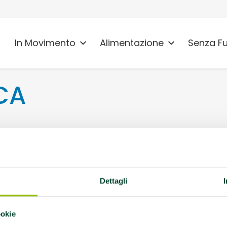
In Movimento
Alimentazione
Senza F
CA
Dettagli
3 info@uisprimini.it
 promuovono la salute
ookie