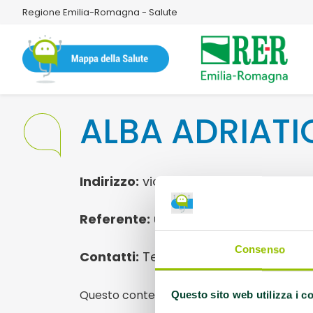
Regione Emilia-Romagna - Salute
ALBA ADRIATI
Indirizzo:
via Boselli, 1 47923 Rimini
Referente:
uispriccione@gmail.com
Consenso
Contatti:
Tel 0541772917 - 366446285
Questo contenuto si trova in
Palestre che
Questo sito web utilizza i c