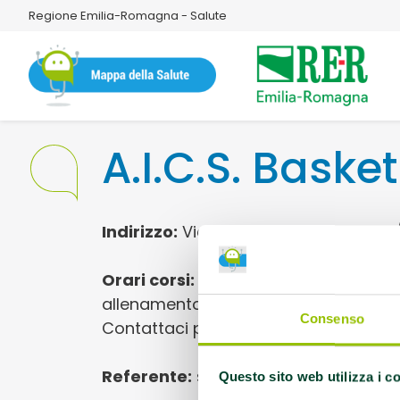
Regione Emilia-Romagna - Salute
A.I.C.S. Baske
Indirizzo:
Via Bartolomeo Vanzetti 16/
Orari corsi:
Offerti corsi di pallacane
allenamento e partite per utenti dai 4 
Consenso
Contattaci per scoprire la programma
Referente:
segreteria@aicsbasket.it
Questo sito web utilizza i c