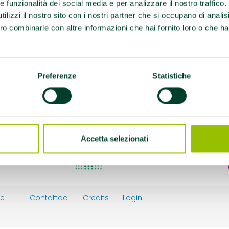
re funzionalità dei social media e per analizzare il nostro traffico
edì al venerdì, ore
ilizzi il nostro sito con i nostri partner che si occupano di analis
ro combinarle con altre informazioni che hai fornito loro o che ha
 promuovono la salute
Preferenze
Statistiche
Accetta selezionati
ie
Contattaci
Credits
Login
y