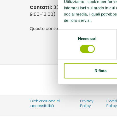
Utilizziamo i cookie per forni
Contatti:
338 752 5072 (attivo dal lun
informazioni sul modo in cui ut
9:00–13:00)
social media, i quali potrebbe
dei loro servizi.
Questo contenuto si trova in
Palestre che
Selezione
Necessari
del
consenso
Rifiuta
Dichiarazione di
Privacy
Cook
accessibilità
Policy
Polic