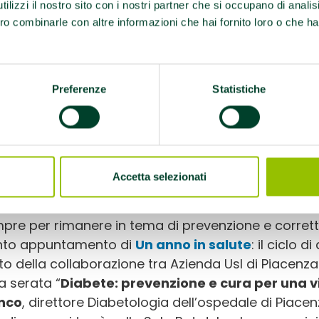
ilizzi il nostro sito con i nostri partner che si occupano di analis
ro combinarle con altre informazioni che hai fornito loro o che ha
contro di presentazione dell’iniziativa, aperto a tutt
lgerà
giovedì 8 maggio
alle
ore 21
in sala Locatell
teciperanno rappresentanti dell’Amministrazione c
cenza tra cui
Giorgio Chiaranda
, direttore Medicin
Preferenze
Statistiche
ute; Cosentino Gaetano direttore dell’Assistenza p
istenziale della Casa della Comunità e
Elisabetta
lina Cattadori
, direttore Distretto di Levante, sot
grino con altre azioni in corso, all’interno delle
Cas
Accetta selezionati
ticelli
e
Cortemaggiore
.
re per rimanere in tema di prevenzione e corretti sti
nto appuntamento di
Un anno in salute
: il ciclo d
tto della collaborazione tra Azienda Usl di Piacen
a serata “
Diabete: prevenzione e cura per una v
nco
, direttore Diabetologia dell’ospedale di Piacen