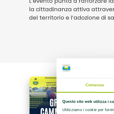
L’evento punta a rafforzare la
la cittadinanza attiva attrave
del territorio e l’adozione di san
Pre
Consenso
soc
all
Questo sito web utilizza i c
L’e
Utilizziamo i cookie per forni
risc