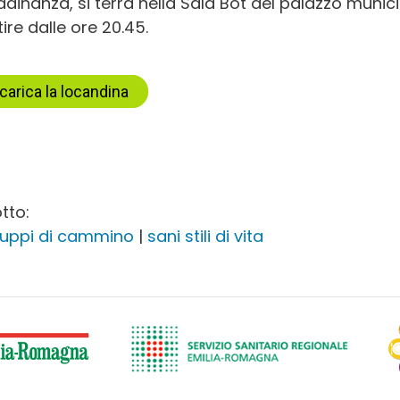
tadinanza, si terrà nella Sala Bot del palazzo muni
ire dalle ore 20.45.
carica la locandina
tto:
uppi di cammino
|
sani stili di vita