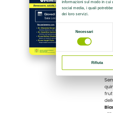
informazioni sul modo in cui ut
social media, i quali potrebbe
L’in
dei loro servizi.
svo
par
Selezione
Pia
Necessari
del
sal
consenso
ass
Eve
inte
Rifiuta
Mon
Semp
qui
fru
dell
Bia