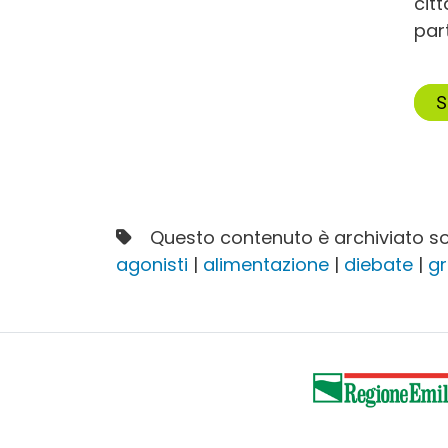
cit
part
S
Questo contenuto è archiviato so
agonisti
|
alimentazione
|
diebate
|
gr