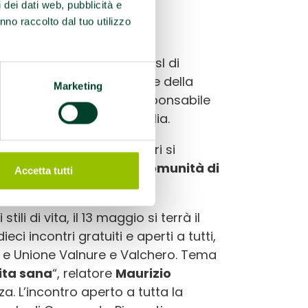
i dei dati web, pubblicità e
nno raccolto dal tuo utilizzo
a la cittadinanza, si
i a Castelvetro. All’evento
omunale e dell’Azienda Usl di
a dello sport e promozione della
Marketing
rimaria; Paola Vanghi responsabile
 Bottani
, medico di famiglia.
tolinea come questi incontri si
e della Salute e della Comunità di
Accetta tutti
li di vita, il 13 maggio si terrà il
i dieci incontri gratuiti e aperti a tutti,
za e Unione Valnure e Valchero. Tema
ita sana
“, relatore
Maurizio
za. L’incontro aperto a tutta la