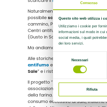
scaricare il
materiale informativo
pro
Consenso
Naturalmente le mappe
rimangono il 
possibile
scoprire tutte
le opportun
Questo sito web utilizza i c
cammino, Palestre che Promuovono Sal
Utilizziamo i cookie per forni
Centri antifumo, e ora anche i panific
informazioni sul modo in cui ut
(Gusto in Salute).
social media, i quali potrebbe
dei loro servizi.
Ma andiamo a vedere nel dettaglio tu
Selezione
Alle storiche mappe presenti nel sit
Necessari
del
antifumo
e
Palestre che Promuovo
consenso
Sale
” e i ristoranti di “
GinS
Food
“.
Il progetto “
Pane meno Sale
” della 
associazioni di panificatori per ince
Rifiuta
della farina. Ricordiamo che la riduzion
consumo eccessivo di sale, insieme ad al