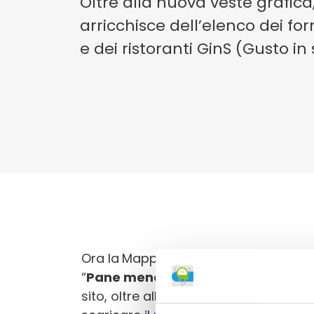
Oltre alla nuova veste grafica, i
arricchisce dell’elenco dei f
e dei ristoranti GinS (Gusto in
Ora la
Mappa della Salute della Reg
“
Pane meno Sale
” e quella dei ristor
sito, oltre alle notizie regionali, è po