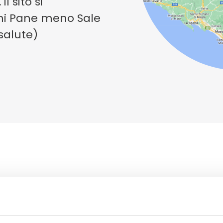
l sito si
orni Pane meno Sale
 salute)
ione Emilia-Romagna ha una
nuova veste grafica
anti “
GinS
Food
” (dove GinS sta per Gusto in Salut
ssibile navigare nelle tre macro aree (
Movimento
,
Al