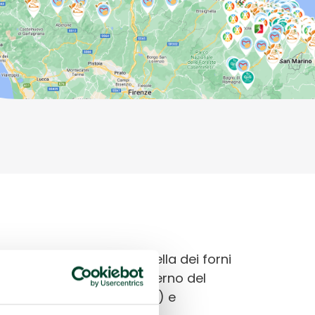
e due nuove mappe
: quella dei forni
e). E come sempre, all’interno del
imentazione
,
Senza Fumo
) e