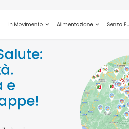
In Movimento
Alimentazione
Senza F
alute:
tà.
a e
appe!