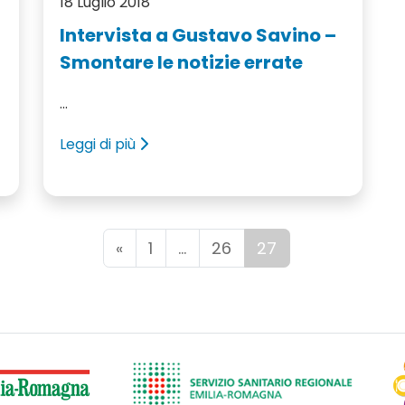
18 Luglio 2018
Intervista a Gustavo Savino –
Smontare le notizie errate
...
Leggi di più
«
1
…
26
27