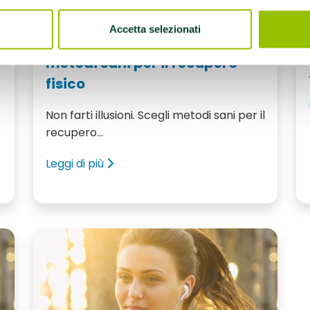
09 Ottobre 2018
Accetta selezionati
Non farti illusioni. Scegli
metodi sani per il recupero
fisico
Non farti illusioni. Scegli metodi sani per il
recupero...
Leggi di più