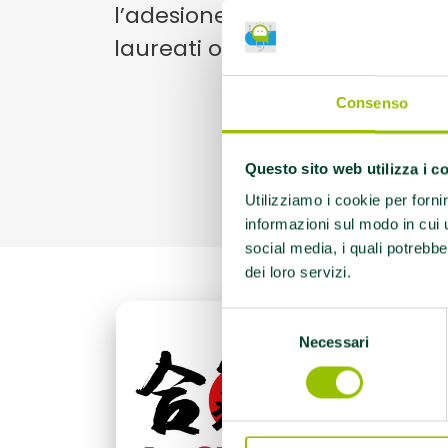
l’adesione al codice etico e l
laureati o personale apposit
Consenso
Questo sito web utilizza i c
Utilizziamo i cookie per forni
informazioni sul modo in cui ut
social media, i quali potrebbe
dei loro servizi.
Selezione
L’a
Necessari
del
pro
consenso
dom
Le 