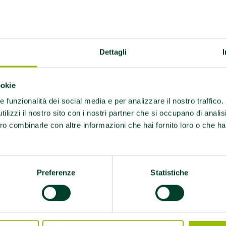
a presenza di
amente formati
Dettagli
ookie
re funzionalità dei social media e per analizzare il nostro traffico
ilizzi il nostro sito con i nostri partner che si occupano di analis
ro combinarle con altre informazioni che hai fornito loro o che ha
ssociazione sportiva
“Jyushin”
di Modena
ha ottenu
Preferenze
Statistiche
muove salute
ed è stata iscritta nell’apposito el
anda all’Azienda Usl.
Palestre e Associazioni sportive che promuovono s