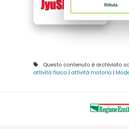
eti
Rifiuta
pos
Questo contenuto è archiviato so
attività fisica
|
attività motoria
|
Mod