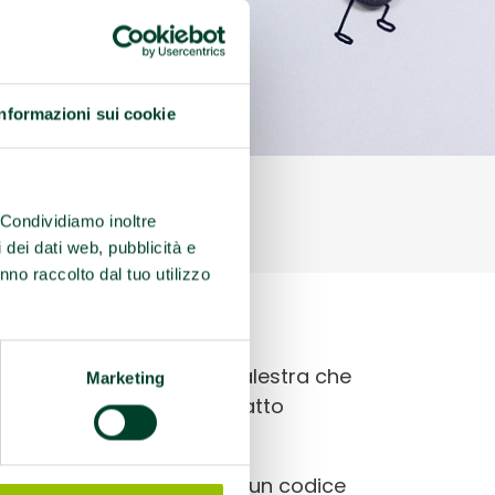
Informazioni sui cookie
. Condividiamo inoltre
i dei dati web, pubblicità e
nno raccolto dal tuo utilizzo
to il riconoscimento di
Palestra che
Marketing
enco regionale dopo aver fatto
alute (PPS) aderiscono a un codice