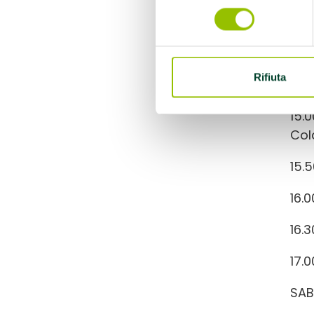
consenso
12.
Pau
Rifiuta
14.
15.
Col
15.
16.
16.
17.0
SAB