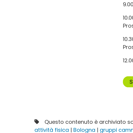
9.0
10.
Pro
10.
Pro
12.
S
Questo contenuto è archiviato so
attività fisica
|
Bologna
|
gruppi cam