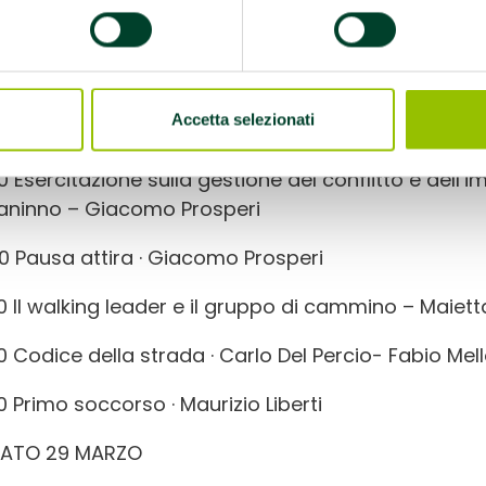
00 Tutele assicurative e norme legali – Pietro Car
sa pranzo
Accetta selezionati
00 Leadership walking leader – Marco Salvatore Co
00 Esercitazione sulla gestione del conflitto e dell
aninno – Giacomo Prosperi
50 Pausa attira · Giacomo Prosperi
00 Il walking leader e il gruppo di cammino – Maiet
30 Codice della strada · Carlo Del Percio- Fabio Mell
0 Primo soccorso · Maurizio Liberti
ATO 29 MARZO