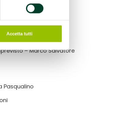
mine Caputo
Accetta tutti
laninno
’imprevisto – Marco Salvatore
ta Pasqualino
oni