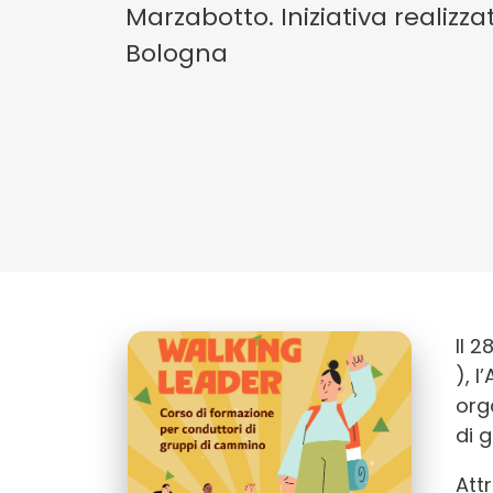
Marzabotto. Iniziativa realizza
Bologna
Il 
), 
org
di 
Att