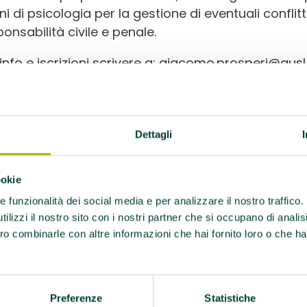
ni di psicologia per la gestione di eventuali conflit
onsabilità civile e penale.
 info e iscrizioni scrivere a: giacomo.prosperi@ausl
OGRAMMA
ERDÌ 28 MARZO
Dettagli
0 Registrazione dei partecipanti, presentazione de
orino
ookie
re funzionalità dei social media e per analizzare il nostro traffico
5 Stili di vita nell’Azienda USL di Bologna – Gerardo
ilizzi il nostro sito con i nostri partner che si occupano di analis
20 Come arrivare un gruppo di cammino- Gerardo 
ro combinarle con altre informazioni che hai fornito loro o che ha
50 Pausa attira – Giacomo Prosperi
0 Attività fisica, salute e prevenzione – Mauro Libert
Preferenze
Statistiche