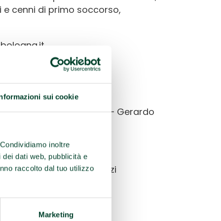
ti e cenni di primo soccorso,
.bologna.it
Informazioni sui cookie
l corso e dei partecipanti – Gerardo
. Condividiamo inoltre
 Astorino
i dei dati web, pubblicità e
Astorino, Mauro Simonazzi
nno raccolto dal tuo utilizzo
i
Marketing