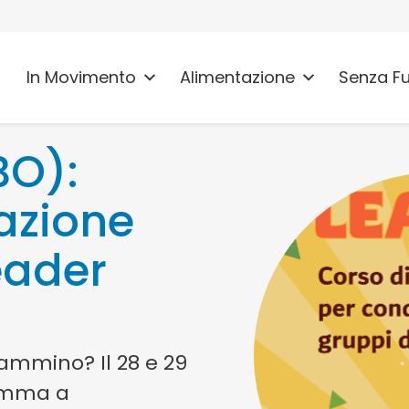
In Movimento
Alimentazione
Senza F
BO):
azione
eader
ammino? Il 28 e 29
ramma a