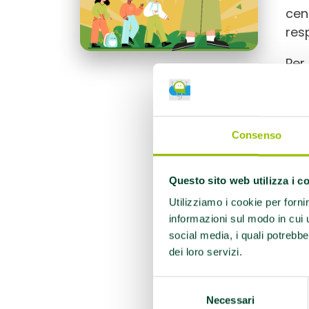
cen
resp
Per
PR
VEN
Consenso
9.0
Ast
Questo sito web utilizza i c
Utilizziamo i cookie per forni
9.4
informazioni sul modo in cui ut
10.
social media, i quali potrebbe
dei loro servizi.
10.
Selezione
11.0
Necessari
del