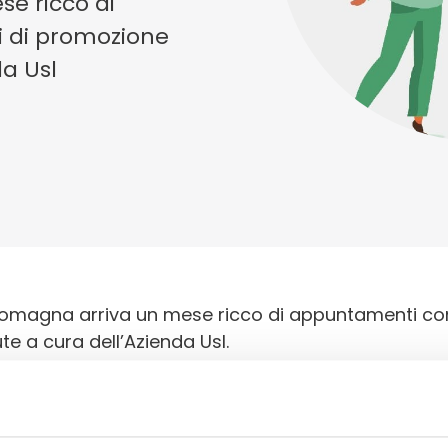
se ricco di
i di promozione
da Usl
Romagna arriva un mese ricco di appuntamenti con 
te a cura dell’Azienda Usl.
arrello della salute
arare insieme a fare la spesa, riempiendo il carrel
ntri sono tenuti da dietisti e assistenti sanitari de