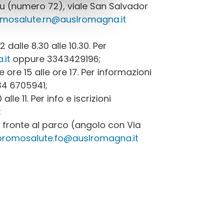
u (numero 72), viale San Salvador
mosalute.rn@auslromagna.it
 dalle 8.30 alle 10.30. Per
.it
oppure 3343429196;
 ore 15 alle ore 17. Per informazioni
4 6705941;
 alle 11. Per info e iscrizioni
;
i fronte al parco (angolo con Via
promosalute.fo@auslromagna.it