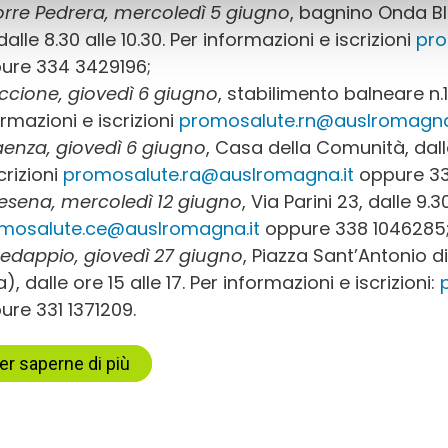
orre Pedrera, mercoledì 5 giugno
, bagnino Onda Bl
 dalle 8.30 alle 10.30. Per informazioni e iscrizioni
pro
ure 334 3429196;
iccione, giovedì 6 giugno
, stabilimento balneare n.12
ormazioni e iscrizioni
promosalute.rn@auslromagna
aenza, giovedì 6 giugno
, Casa della Comunità, dalle
crizioni
promosalute.ra@auslromagna.it
oppure 33
esena, mercoledì 12 giugno
, Via Parini 23, dalle 9.30
mosalute.ce@auslromagna.it
oppure 338 1046285
redappio, giovedì 27 giugno
, Piazza Sant’Antonio d
), dalle ore 15 alle 17. Per informazioni e iscrizioni:
ure 331 1371209.
er saperne di più