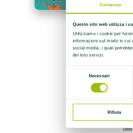
– M
Consenso
ore 
670
– S
Questo sito web utilizza i c
Per 
Utilizziamo i cookie per forni
–
Ri
informazioni sul modo in cui ut
Rim
social media, i quali potrebbe
dei loro servizi.
“Im
Per 
Selezione
342
Necessari
del
La 
consenso
Man
– C
pro
Un 
Rifiuta
Ris
del