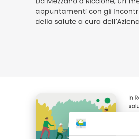
Da Mezzano a Riccione, un me
appuntamenti con gli incontr
della salute a cura dell’Azien
In 
salu
Il c
Imp
inco