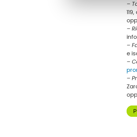
– T
119,
opp
– R
inf
–
F
e is
– C
pro
– P
Zara
opp
P