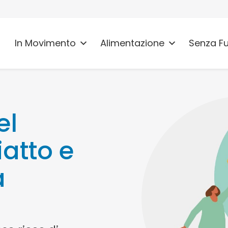
In Movimento
Alimentazione
Senza F
el
iatto e
a