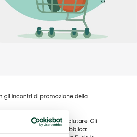
gli incontri di promozione della
lo in maniera gustosa e salutare. Gli
l Dipartimento di Sanità Pubblica: