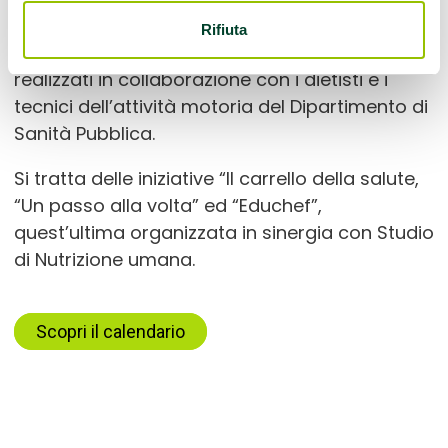
appuntamenti all’insegna della promozione
Rifiuta
della salute nei vari territori dell’Ausl Romagna,
realizzati in collaborazione con i dietisti e i
tecnici dell’attività motoria del Dipartimento di
Sanità Pubblica.
Si tratta delle iniziative “Il carrello della salute,
“Un passo alla volta” ed “Educhef”,
quest’ultima organizzata in sinergia con Studio
di Nutrizione umana.
Scopri il calendario