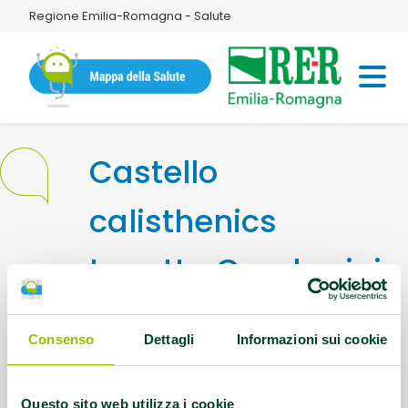
Regione Emilia-Romagna - Salute
Castello
calisthenics
Lunetta Gamberini
Indirizzo:
Via Giuseppe Dagnini, 31
Consenso
Dettagli
Informazioni sui cookie
Bologna
Questo sito web utilizza i cookie