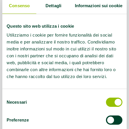
socializzazione, gratuita e accessibile a
Consenso
Dettagli
Informazioni sui cookie
tutti: bambini, giovani, adulti, studenti,
anziani, persone con disabilità
Questo sito web utilizza i cookie
Link:
https://www.ausl.re.it/Sezione.jsp?
Utilizziamo i cookie per fornire funzionalità dei social
idSezione=33605
media e per analizzare il nostro traffico. Condividiamo
inoltre informazioni sul modo in cui utilizzi il nostro sito
Questo contenuto si trova in
Idee e dintorni
con i nostri partner che si occupano di analisi dei dati
web, pubblicità e social media, i quali potrebbero
combinarle con altre informazioni che hai fornito loro o
che hanno raccolto dal tuo utilizzo dei loro servizi.
Selezione
Necessari
del
consenso
Preferenze