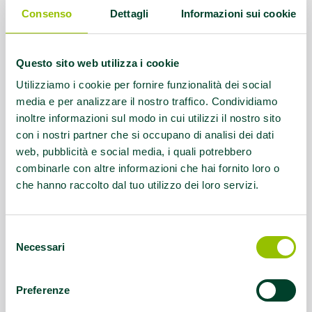
socializzazione, gratuita e accessibile a
Consenso
Dettagli
Informazioni sui cookie
tutti: bambini, giovani, adulti, studenti,
anziani, persone con disabilità
Questo sito web utilizza i cookie
Link:
https://www.ausl.re.it/Sezione.jsp?
Utilizziamo i cookie per fornire funzionalità dei social
idSezione=33605
media e per analizzare il nostro traffico. Condividiamo
inoltre informazioni sul modo in cui utilizzi il nostro sito
Questo contenuto si trova in
Idee e dintorni
con i nostri partner che si occupano di analisi dei dati
web, pubblicità e social media, i quali potrebbero
combinarle con altre informazioni che hai fornito loro o
che hanno raccolto dal tuo utilizzo dei loro servizi.
Selezione
Necessari
del
consenso
Preferenze