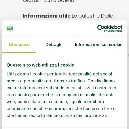
Giardini 231 Modena
Informazioni utili:
Le palestre Della
Memoria sono realtà di prevenzione del
decadimento cognitivo in cui,
settimanalmente, gruppi di anziani
Consenso
Dettagli
Informazioni sui cookie
svolgono esercizi per stimolare le
funzioni cognitive supportati da volontari
formati dalle neuropsicologhe della
Questo sito web utilizza i cookie
Geriatria Territoriale dell’Ausl di Modena
Utilizziamo i cookie per fornire funzionalità dei social
media e per analizzare il nostro traffico. Condividiamo
Contatti:
Aggiornati al link di riferimento
inoltre informazioni sul modo in cui utilizzi il nostro sito
con i nostri partner che si occupano di analisi dei dati
Link:
https://www.ausl.mo.it/servizi-e-
web, pubblicità e social media, i quali potrebbero
prestazioni/aree-tematiche/terza-
combinarle con altre informazioni che hai fornito loro o
che hanno raccolto dal tuo utilizzo dei loro servizi.
eta/palestre-della-memoria/