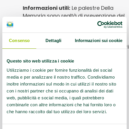
Informazioni utili:
Le palestre Della
Memoria sono realtà di prevenzione del
decadimento cognitivo in cui,
settimanalmente, gruppi di anziani
svolgono esercizi per stimolare le
Consenso
Dettagli
Informazioni sui cookie
funzioni cognitive supportati da volontari
formati dalle neuropsicologhe della
Questo sito web utilizza i cookie
Geriatria Territoriale dell’Ausl di Modena.
Utilizziamo i cookie per fornire funzionalità dei social
Contatti:
Aggiornati al link di riferimento
media e per analizzare il nostro traffico. Condividiamo
inoltre informazioni sul modo in cui utilizzi il nostro sito
con i nostri partner che si occupano di analisi dei dati
Link:
https://www.ausl.mo.it/servizi-e-
web, pubblicità e social media, i quali potrebbero
prestazioni/aree-tematiche/terza-
combinarle con altre informazioni che hai fornito loro o
eta/palestre-della-memoria/
che hanno raccolto dal tuo utilizzo dei loro servizi.
Questo contenuto si trova in
Idee e dintorni