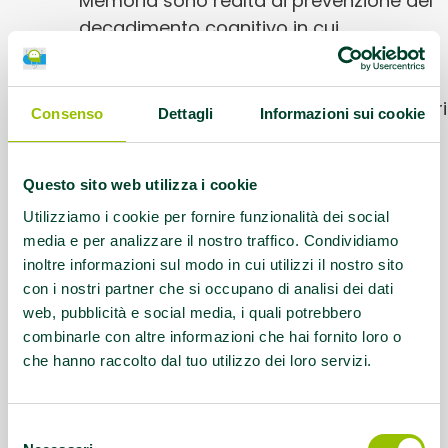
Memoria sono realtà di prevenzione del
decadimento cognitivo in cui,
settimanalmente, gruppi di anziani
svolgono esercizi per stimolare le
funzioni cognitive supportati da volontari
Consenso
Dettagli
Informazioni sui cookie
formati dalle neuropsicologhe della
Geriatria Territoriale dell’Ausl di Modena.
Questo sito web utilizza i cookie
Contatti:
Aggiornati al link di riferimento
Utilizziamo i cookie per fornire funzionalità dei social
media e per analizzare il nostro traffico. Condividiamo
inoltre informazioni sul modo in cui utilizzi il nostro sito
Link:
https://www.ausl.mo.it/servizi-e-
con i nostri partner che si occupano di analisi dei dati
prestazioni/aree-tematiche/terza-
web, pubblicità e social media, i quali potrebbero
eta/palestre-della-memoria/
combinarle con altre informazioni che hai fornito loro o
che hanno raccolto dal tuo utilizzo dei loro servizi.
Questo contenuto si trova in
Idee e dintorni
Selezione