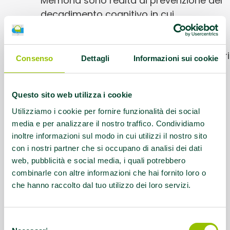
Memoria sono realtà di prevenzione del
decadimento cognitivo in cui,
settimanalmente, gruppi di anziani
svolgono esercizi per stimolare le
funzioni cognitive supportati da volontari
Consenso
Dettagli
Informazioni sui cookie
formati dalle neuropsicologhe della
Geriatria Territoriale dell’Ausl di Modena.
Questo sito web utilizza i cookie
Contatti:
Aggiornati al link di riferimento
Utilizziamo i cookie per fornire funzionalità dei social
media e per analizzare il nostro traffico. Condividiamo
inoltre informazioni sul modo in cui utilizzi il nostro sito
Link:
https://www.ausl.mo.it/servizi-e-
con i nostri partner che si occupano di analisi dei dati
prestazioni/aree-tematiche/terza-
web, pubblicità e social media, i quali potrebbero
eta/palestre-della-memoria/
combinarle con altre informazioni che hai fornito loro o
che hanno raccolto dal tuo utilizzo dei loro servizi.
Questo contenuto si trova in
Idee e dintorni
Selezione