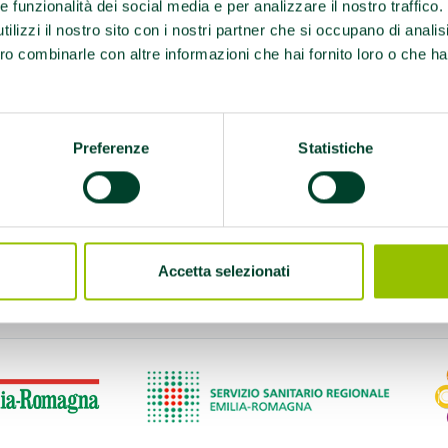
o in cui,
re funzionalità dei social media e per analizzare il nostro traffico
olgono esercizi per
ilizzi il nostro sito con i nostri partner che si occupano di analis
tati da volontari
ro combinarle con altre informazioni che hai fornito loro o che ha
riatria Territoriale
Preferenze
Statistiche
ento
e-prestazioni/aree-
a-memoria/
Accetta selezionati
i