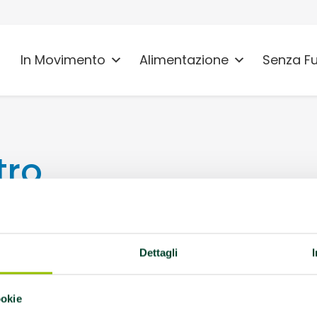
In Movimento
Alimentazione
Senza F
tro
Dettagli
Memoria sono realtà di
ookie