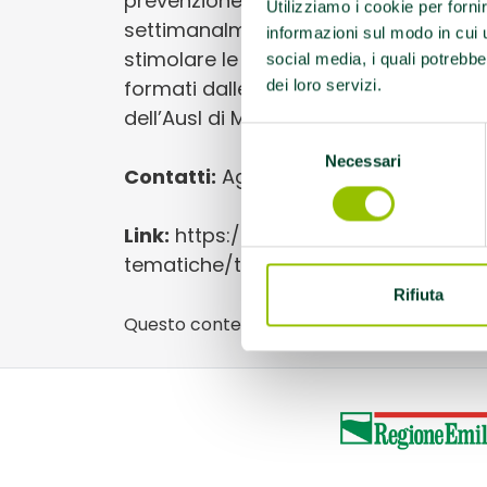
prevenzione del decadimento cognitiv
Utilizziamo i cookie per forni
settimanalmente, gruppi di anziani sv
informazioni sul modo in cui ut
stimolare le funzioni cognitive suppor
social media, i quali potrebbe
formati dalle neuropsicologhe della Ge
dei loro servizi.
dell’Ausl di Modena
Selezione
Necessari
del
Contatti:
Aggiornati al link di riferim
consenso
Link:
https://www.ausl.mo.it/servizi-
tematiche/terza-eta/palestre-dell
Rifiuta
Questo contenuto si trova in
Idee e dintorn