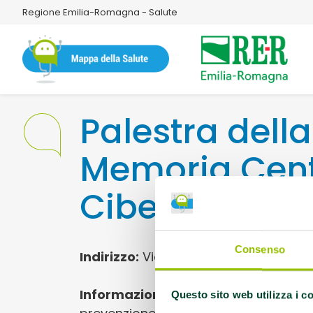
Regione Emilia-Romagna - Salute
Palestra della
Memoria Cen
Cibeno Pile
Consenso
Indirizzo:
Via Lago D'Orte 2 Carpi
Informazioni utili:
Le palestre Della 
Questo sito web utilizza i c