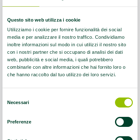
Link:
https://www.comune.imola.bo.it/vivere-
imola/luoghi/palestre-all-
Questo sito web utilizza i cookie
aperto/palestra-centro-giovannini
Utilizziamo i cookie per fornire funzionalità dei social
media e per analizzare il nostro traffico. Condividiamo
Questo contenuto si trova in
Idee e dintorni
inoltre informazioni sul modo in cui utilizzi il nostro sito
con i nostri partner che si occupano di analisi dei dati
web, pubblicità e social media, i quali potrebbero
combinarle con altre informazioni che hai fornito loro o
che hanno raccolto dal tuo utilizzo dei loro servizi.
Selezione
Necessari
del
consenso
Preferenze