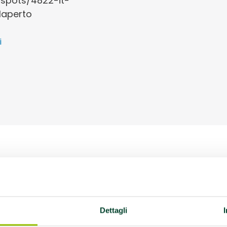
/spots/4822-it-
laperto
i
Dettagli