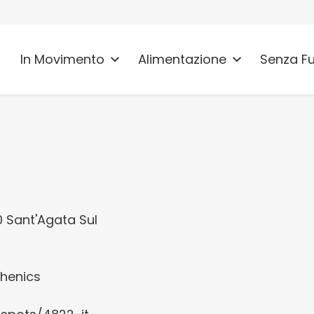
In Movimento
Alimentazione
Senza F
o
0 Sant'Agata Sul
thenics