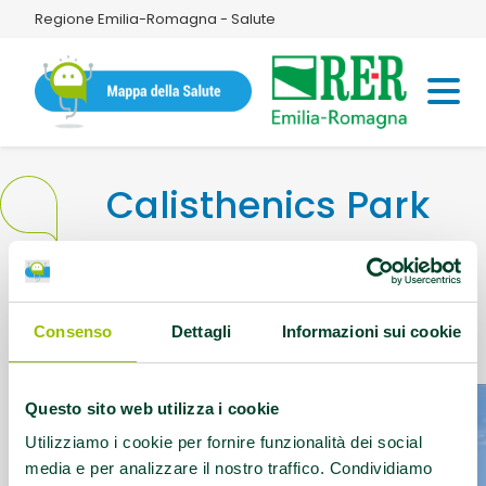
Regione Emilia-Romagna - Salute
Calisthenics Park
Indirizzo:
Via Pasubio, 80 Bologna BO
Consenso
Dettagli
Informazioni sui cookie
Questo contenuto si trova in
Idee e dintorni
Questo sito web utilizza i cookie
Utilizziamo i cookie per fornire funzionalità dei social
media e per analizzare il nostro traffico. Condividiamo