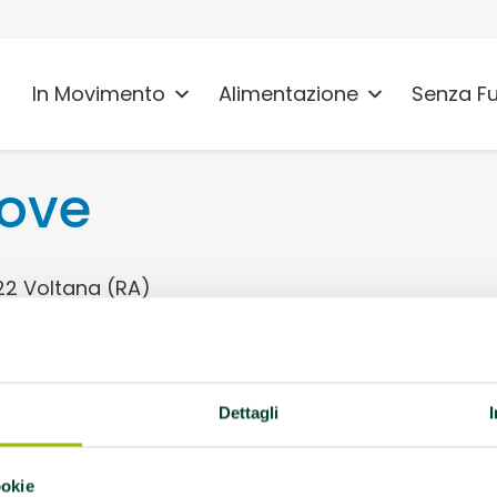
In Movimento
Alimentazione
Senza F
uove
022 Voltana (RA)
 Attività ludico
Dettagli
rco Saturno Montanari
erenti: Cesare Zanotti
ookie