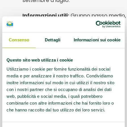
settembre a luglio.
Informazioni utili:
Gruppo passo medio,
sospeso nei mesi di Luglio e Agosto. Per
informazioni: Cellulare: Crudeli Marta
3472929857 mail:
Consenso
Dettagli
Informazioni sui cookie
marta.crudeli@gmail.com
Questo sito web utilizza i cookie
Questo contenuto si trova in
Gruppi di
cammino
Utilizziamo i cookie per fornire funzionalità dei social
media e per analizzare il nostro traffico. Condividiamo
inoltre informazioni sul modo in cui utilizzi il nostro sito
con i nostri partner che si occupano di analisi dei dati
web, pubblicità e social media, i quali potrebbero
combinarle con altre informazioni che hai fornito loro o
che hanno raccolto dal tuo utilizzo dei loro servizi.