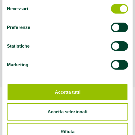
Selezione
Necessari
del
consenso
Preferenze
Statistiche
Marketing
Accetta tutti
Questo contenuto è archiviato sotto:
Accetta selezionati
attività fisica
|
gruppi cammino
|
movimento
|
walking leader
Rifiuta