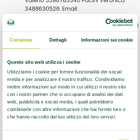
Valerio 3398783340 Pacini Veronica
3488630526. Email:
valeriobagnolini64@gmail.com Presente
gruppo Whatsapp dove verranno inseriti
i partecipanti, comunicato gli
Consenso
Dettagli
Informazioni sui cookie
aggiornamenti e le prossime date
Questo contenuto si trova in
Gruppi di
Questo sito web utilizza i cookie
cammino
Utilizziamo i cookie per fornire funzionalità dei social
media e per analizzare il nostro traffico. Condividiamo
inoltre informazioni sul modo in cui utilizzi il nostro sito
con i nostri partner che si occupano di analisi dei dati
web, pubblicità e social media, i quali potrebbero
combinarle con altre informazioni che hai fornito loro o
che hanno raccolto dal tuo utilizzo dei loro servizi.
Selezione