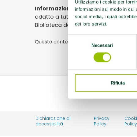
Utilizziamo i cookie per forni
Informazioni utili:
Ref: Morena 3355
informazioni sul modo in cui ut
adatto a tutti, durata 1 ora - 1 ora e 
social media, i quali potrebbe
Biblioteca della Polivalente di San D
dei loro servizi.
Selezione
Questo contenuto si trova in
Gruppi di ca
Necessari
del
consenso
Rifiuta
Dichiarazione di
Privacy
Cook
accessibilità
Policy
Polic