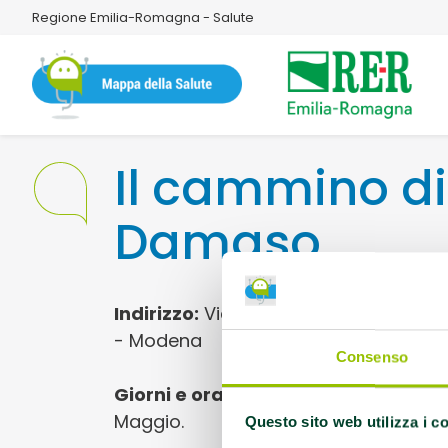
Regione Emilia-Romagna - Salute
Il cammino d
Damaso
Indirizzo:
Via Scartazzetta n. 53- 
- Modena
Consenso
Giorni e orari:
Martedì alle 14:30, post
Maggio.
Questo sito web utilizza i c