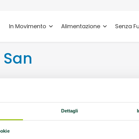
In Movimento
Alimentazione
Senza F
i San
San Damaso San Damaso
Dettagli
icipato alle 18:00 dal 6
ookie