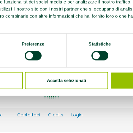
re funzionalità dei social media e per analizzare il nostro traffico
327543 percorso
ilizzi il nostro sito con i nostri partner che si occupano di analis
mezza. Ritrovo presso la
ro combinarle con altre informazioni che hai fornito loro o che ha
amaso
mmino
Preferenze
Statistiche
Accetta selezionati
ie
Contattaci
Credits
Login
y