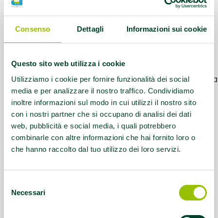
(BO)
Giorni e orari:
Giovedi - 14.30
Consenso
Dettagli
Informazioni sui cookie
Informazioni utili:
Referente: Roberta
Questo sito web utilizza i cookie
347 9828481. Ci troviamo il giovedì alle
17:30. Il punto di partenza cambia di volta
Utilizziamo i cookie per fornire funzionalità dei social
in volta, contattare il referente per info.
media e per analizzare il nostro traffico. Condividiamo
inoltre informazioni sul modo in cui utilizzi il nostro sito
con i nostri partner che si occupano di analisi dei dati
Questo contenuto si trova in
Gruppi di
web, pubblicità e social media, i quali potrebbero
cammino
combinarle con altre informazioni che hai fornito loro o
che hanno raccolto dal tuo utilizzo dei loro servizi.
Selezione
Necessari
del
consenso