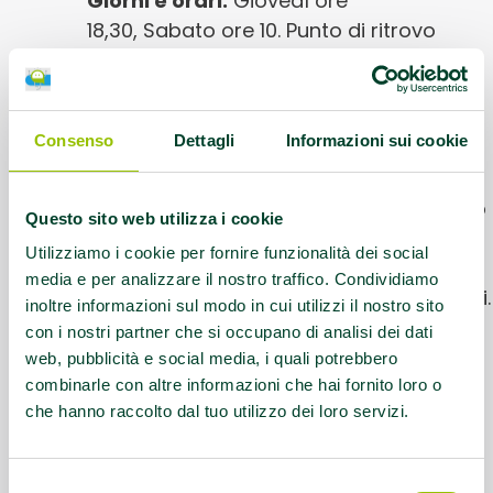
Giorni e orari:
Giovedì ore
18,30, Sabato ore 10. Punto di ritrovo
itinerante nei parchi cittadini o presso il
lungomare di Rimini
Consenso
Dettagli
Informazioni sui cookie
Informazioni utili:
Anna Vignali
Associazione Crisalide 3273228746.
Durata della camminata 1 ora compreso
Questo sito web utilizza i cookie
riscaldamento e defatigamento; Si
Utilizziamo i cookie per fornire funzionalità dei social
svolge all’interno dei parchi cittadini, o
media e per analizzare il nostro traffico. Condividiamo
nel parco del mare o in spiaggia a Rimini.
inoltre informazioni sul modo in cui utilizzi il nostro sito
Livello principiante Aperto alle donne
con i nostri partner che si occupano di analisi dei dati
della associazione Crisalide Rimini
web, pubblicità e social media, i quali potrebbero
combinarle con altre informazioni che hai fornito loro o
che hanno raccolto dal tuo utilizzo dei loro servizi.
Questo contenuto si trova in
Gruppi di
cammino
Selezione