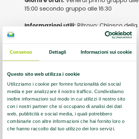
Giorni e orari:
Venerdì primo gruppo alle
15:00 secondo gruppo alle 16:30
Informazioni utili:
Ritrovo: Chiosco della
piadina del Parco Ippodromo; 1' gruppo
distanza 3km, andatura Lenta. 2' gruppo
ore 16:30 Distanza: circa 8 km; Andatura:
Consenso
Dettagli
Informazioni sui cookie
lenta/moderata; Contatti: Simona 347
7236075
Questo sito web utilizza i cookie
Questo contenuto si trova in
Gruppi di
Utilizziamo i cookie per fornire funzionalità dei social
media e per analizzare il nostro traffico. Condividiamo
cammino
inoltre informazioni sul modo in cui utilizzi il nostro sito
con i nostri partner che si occupano di analisi dei dati
web, pubblicità e social media, i quali potrebbero
combinarle con altre informazioni che hai fornito loro o
che hanno raccolto dal tuo utilizzo dei loro servizi.