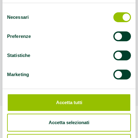
Selezione
Necessari
del
consenso
Preferenze
Statistiche
Marketing
Accetta tutti
Accetta selezionati
Questo contenuto è archiviato sotto:
attività fisica
|
gruppi cammino
|
movimento
|