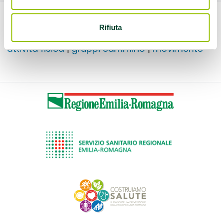
Rifiuta
Questo contenuto è archiviato sotto:
attività fisica
|
gruppi cammino
|
movimento