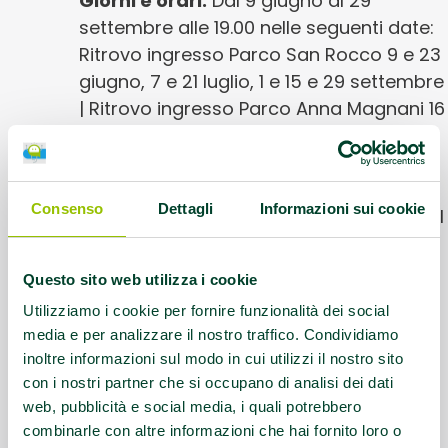
Giorni e orari:
Dal 9 giugno al 29
settembre alle 19.00 nelle seguenti date:
Ritrovo ingresso Parco San Rocco 9 e 23
giugno, 7 e 21 luglio, 1 e 15 e 29 settembre
| Ritrovo ingresso Parco Anna Magnani 16
e 30 giugno, 14 e 28 luglio, 8 e 22
settembre
Consenso
Dettagli
Informazioni sui cookie
Informazioni utili:
RITROVO: Ingresso del
Parco San Rocco - Ginnastica dolce e
passeggiata con accompagnatore
Questo sito web utilizza i cookie
esperto in Scienze motorie - Per
Utilizziamo i cookie per fornire funzionalità dei social
informazioni: UISP 0522.267211
media e per analizzare il nostro traffico. Condividiamo
inoltre informazioni sul modo in cui utilizzi il nostro sito
Questo contenuto si trova in
Gruppi di
con i nostri partner che si occupano di analisi dei dati
cammino
web, pubblicità e social media, i quali potrebbero
combinarle con altre informazioni che hai fornito loro o