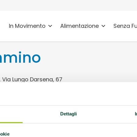
In Movimento
Alimentazione
Senza F
mmino
 Via Lungo Darsena, 67
ndo lunedì di Maggio
ore 19.30. Camminata
Dettagli
idanza e puerperio.
ookie