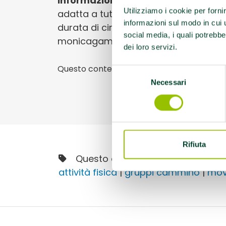
Informazioni utili:
Camminata su per
Utilizziamo i cookie per forni
adatta a tutti, in pianura e in ombra 
informazioni sul modo in cui ut
durata di circa un'ora. Monica Gambu
social media, i quali potrebbe
monicagambuti4@gmail.com
dei loro servizi.
Questo contenuto si trova in
Gruppi di ca
Selezione
Necessari
del
consenso
Rifiuta
Questo contenuto è archiviato so
attività fisica
|
gruppi cammino
|
mov