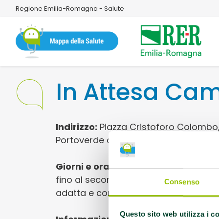
Regione Emilia-Romagna - Salute
In Attesa Ca
Indirizzo:
Piazza Cristoforo Colombo,
Portoverde di Misano Adriatico (RN)
Giorni e orari:
Tutti i lunedì dal seco
fino al secondo lunedì di Settembre 
Consenso
adatta e consigliata a donne in grav
Questo sito web utilizza i c