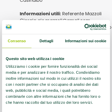
Casinalbo
Informazioni utili:
Referente Mazzoli
Giorgia gio.mazzoli@gmail.com,
percorso urbano da 5/8 km , passeremo
prevalentemente tra ciclabili e parchi.
Camminata veloce
Consenso
Dettagli
Informazioni sui cookie
Questo contenuto si trova in
Gruppi di
Questo sito web utilizza i cookie
cammino
Utilizziamo i cookie per fornire funzionalità dei social
media e per analizzare il nostro traffico. Condividiamo
inoltre informazioni sul modo in cui utilizzi il nostro sito
con i nostri partner che si occupano di analisi dei dati
web, pubblicità e social media, i quali potrebbero
combinarle con altre informazioni che hai fornito loro o
che hanno raccolto dal tuo utilizzo dei loro servizi.