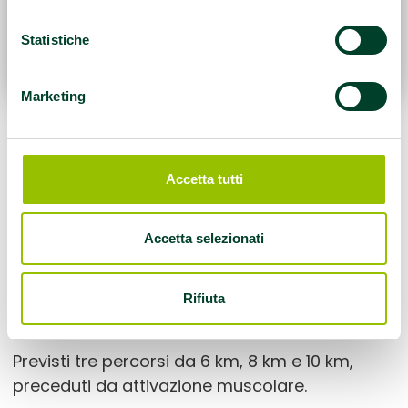
Statistiche
Marketing
Il 1° giugno è stata organizzata la “Camminata
del contadino” con partenza ore 9.30 da
Accetta tutti
Maranello!
Le altre date del gruppo di cammino
Accetta selezionati
“Torrenova”:
10-16-27 giugno ore 8 con attivazione
Rifiuta
muscolare.
Previsti tre percorsi da 6 km, 8 km e 10 km,
preceduti da attivazione muscolare.