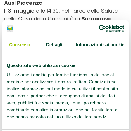
Ausl Piacenza
Il 31 maggio alle 14.30, nel Parco della Salute
della Casa della Comunità di
Borgonovo
,
nell’ambito dell’evento “Lavori in corso” legato
al progetto Casa Community Lab, sarà
presente la LILT Piacenza per un momento di
Consenso
Dettagli
Informazioni sui cookie
sensibilizzazione contro il fumo.
Ausl Parma
Questo sito web utilizza i cookie
Utilizziamo i cookie per fornire funzionalità dei social
Il 30 maggio alle 15.10 Giuliano Giucastro,
media e per analizzare il nostro traffico. Condividiamo
responsabile dei Centri antifumo
inoltre informazioni sul modo in cui utilizzi il nostro sito
dell’Azienda Usl di Parma, sarà ospite della
con i nostri partner che si occupano di analisi dei dati
trasmissione di Radio Parma
“Non ci sto
web, pubblicità e social media, i quali potrebbero
più dentro”
per parlare dei danni del fumo
combinarle con altre informazioni che hai fornito loro o
e di come uscire da questa dipendenza. La
che hanno raccolto dal tuo utilizzo dei loro servizi.
trasmissione è un’iniziativa nata da