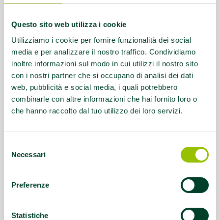
Cellulare:
3487844357
Questo sito web utilizza i cookie
Email:
mirella_gavagna@yahoo.it
Utilizziamo i cookie per fornire funzionalità dei social
media e per analizzare il nostro traffico. Condividiamo
Questo contenuto si trova in
GinS Food
inoltre informazioni sul modo in cui utilizzi il nostro sito
con i nostri partner che si occupano di analisi dei dati
web, pubblicità e social media, i quali potrebbero
combinarle con altre informazioni che hai fornito loro o
che hanno raccolto dal tuo utilizzo dei loro servizi.
Selezione
Necessari
del
consenso
Preferenze
Statistiche