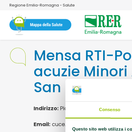
Regione Emilia-Romagna - Salute
Mensa RTI-Po
acuzie Minori
San Polo
Indirizzo:
Piazzale Pertini 1 San Polo di
Consenso
Email:
cuce.vicofertile@camst.it
Questo sito web utilizza i c