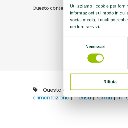
Utilizziamo i cookie per forni
Questo contenuto si trova in
GinS Food
informazioni sul modo in cui ut
social media, i quali potrebbe
dei loro servizi.
Selezione
Necessari
del
consenso
Rifiuta
Questo contenuto è archiviato so
alimentazione
|
mensa
|
Parma
|
rti
|