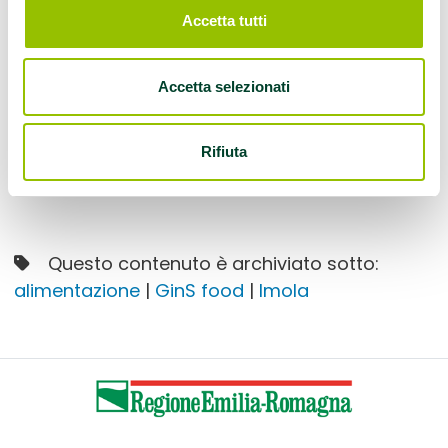
Annalisa Fini, con la possibilità di consumare
Accetta tutti
un pasto gustoso e bilanciato dal punto di
vista nutrizionale.
Accetta selezionati
Rifiuta
Questo contenuto è archiviato sotto:
alimentazione
|
GinS food
|
Imola