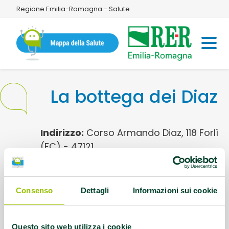
Regione Emilia-Romagna - Salute
La bottega dei Diaz
Indirizzo:
Corso Armando Diaz, 118 Forlì
(FC) - 47121
Cellulare:
324 5529579
Consenso
Dettagli
Informazioni sui cookie
Email:
deidiaz187@gmail.com
Questo sito web utilizza i cookie