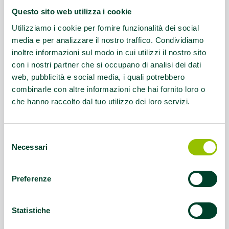
Email:
campusdelta@pec.it
Questo sito web utilizza i cookie
Questo contenuto si trova in
GinS Food
Utilizziamo i cookie per fornire funzionalità dei social
media e per analizzare il nostro traffico. Condividiamo
inoltre informazioni sul modo in cui utilizzi il nostro sito
con i nostri partner che si occupano di analisi dei dati
web, pubblicità e social media, i quali potrebbero
combinarle con altre informazioni che hai fornito loro o
che hanno raccolto dal tuo utilizzo dei loro servizi.
Selezione
Necessari
del
consenso
Preferenze
Statistiche