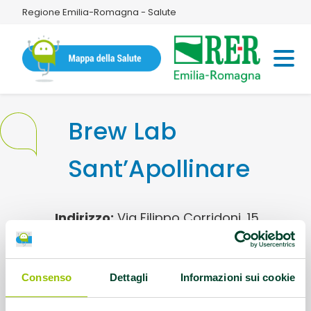
Regione Emilia-Romagna - Salute
Brew Lab
Sant’Apollinare
Indirizzo:
Via Filippo Corridoni, 15,
Tresigallo FE, 44039
Cellulare:
3791960323
Consenso
Dettagli
Informazioni sui cookie