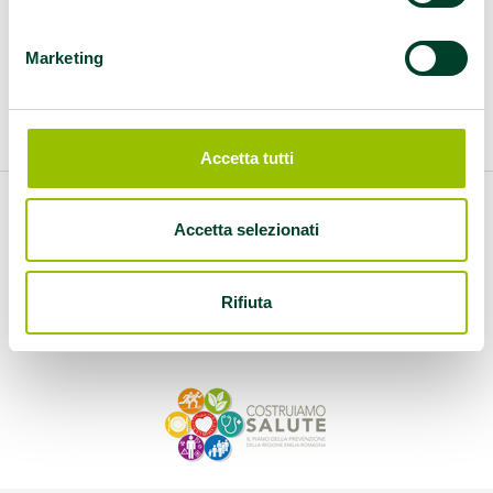
Marketing
Questo contenuto è archiviato sotto:
alimentazione
|
panemenosale
|
Piacenza
Accetta tutti
Accetta selezionati
Rifiuta