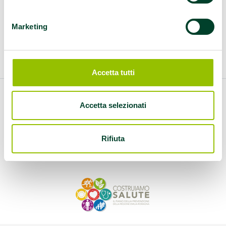
Marketing
Questo contenuto è archiviato sotto:
alimentazione
|
panemenosale
|
Piacenza
Accetta tutti
Accetta selezionati
Rifiuta