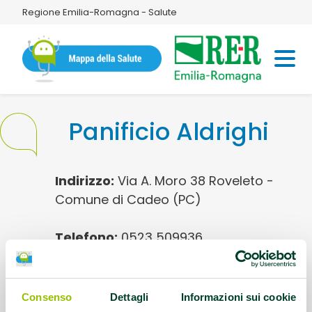
Regione Emilia-Romagna - Salute
Panificio Aldrighi
Indirizzo:
Via A. Moro 38 Roveleto -
Comune di Cadeo (PC)
Telefono:
0523 509936
Questo contenuto si trova in
Pane meno sale
Consenso
Dettagli
Informazioni sui cookie