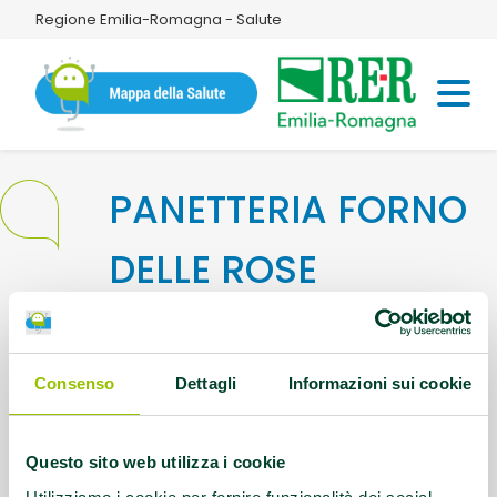
Regione Emilia-Romagna - Salute
PANETTERIA FORNO
DELLE ROSE
Indirizzo:
VIALE BUON PASTORE 36/38
MODENA
Consenso
Dettagli
Informazioni sui cookie
Questo contenuto si trova in
Pane meno sale
Questo sito web utilizza i cookie