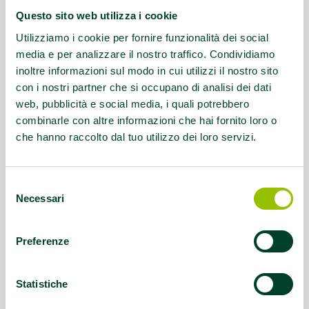
Email::
martinarchicco@yahoo.it
Questo sito web utilizza i cookie
Questo contenuto si trova in
Pane meno sale
Utilizziamo i cookie per fornire funzionalità dei social
media e per analizzare il nostro traffico. Condividiamo
inoltre informazioni sul modo in cui utilizzi il nostro sito
con i nostri partner che si occupano di analisi dei dati
web, pubblicità e social media, i quali potrebbero
combinarle con altre informazioni che hai fornito loro o
che hanno raccolto dal tuo utilizzo dei loro servizi.
Selezione
Necessari
del
consenso
Preferenze
Statistiche