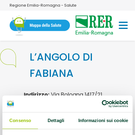
Regione Emilia-Romagna - Salute
L’ANGOLO DI
FABIANA
Indirizzo:
Via Bologna 1417/21
Montalbano (44124 - FE)
Telefono:
3312543869
Consenso
Dettagli
Informazioni sui cookie